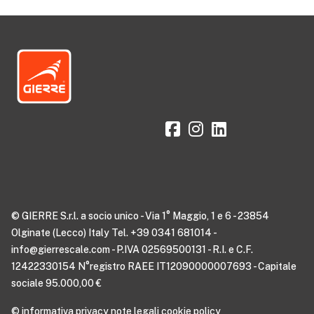
© GIERRE S.r.l. a socio unico - Via 1° Maggio, 1 e 6 - 23854
Olginate (Lecco) Italy Tel. +39 0341 681014 -
info@gierrescale.com - P.IVA 02569500131 - R.I. e C.F.
12422330154 N°registro RAEE IT12090000007693 - Capitale
sociale 95.000,00 €
©
informativa privacy
note legali
cookie policy