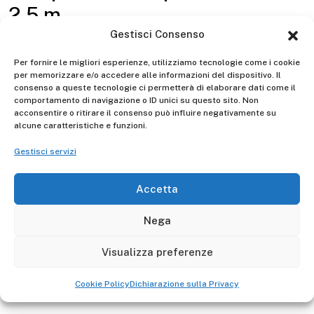
2.5 m
Gestisci Consenso
EN1398
Alluminio
Per fornire le migliori esperienze, utilizziamo tecnologie come i cookie
per memorizzare e/o accedere alle informazioni del dispositivo. Il
consenso a queste tecnologie ci permetterà di elaborare dati come il
Gierre
Made in Italy
2 anni
Manufacturer -
comportamento di navigazione o ID unici su questo sito. Non
acconsentire o ritirare il consenso può influire negativamente su
alcune caratteristiche e funzioni.
Gestisci servizi
Descrizione
Rampa con
s
truttura ad alta resistenza disponibile in
Accetta
diverse larghezze.
Nega
La testa della rampa ha un foro centrale per permettere
l'ancoraggio al veicolo su cui deve essere appoggiata.
Visualizza preferenze
La coda della rampa ha un profilo triangolare per un
Cookie Policy
Dichiarazione sulla Privacy
appoggio più stabile a terra.