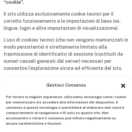
“cookie”.
Il sito utilizza esclusivamente cookie tecnici per il
corretto funzionamento e le impostazioni di base (es.
lingua, login e altre impostazioni di visualizzazione).
L’uso di cookies tecnici (che non vengono memorizzati in
modo persistente) è strettamente limitato alla
trasmissione di identificativi di sessione (costituiti da
numeri casuali generati dal server) necessari per
consentire l’esplorazione sicura ed efficiente del sito.
Nessun dato personale degli utenti viene acquisito
Gestisci Consenso
dal sito senza il vostro consenso.
Non viene fatto uso
di cookies per la trasmissione di informazioni di
Per fornire le migliori esperienze, utilizziamo tecnologie come i cookie
carattere personale (per profilazione).
per memorizzare e/o accedere alle informazioni del dispositivo. Il
consenso a queste tecnologie ci permetterà di elaborare dati come il
Cookie di terze parti
comportamento di navigazione o ID unici su questo sito. Non
acconsentire o ritirare il consenso può influire negativamente su
Il sito che sta navigando utilizza strumenti di analisi
alcune caratteristiche e funzioni.
forniti da Google Analytics per tracciare dati statistici