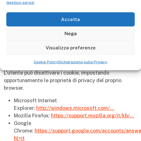
Gestisci servizi
in forma aggregata. Se si preferisce restringere,
bloccare o cancellare i cookie di questo sito, è possibile
Accetta
farlo modificando la configurazione del proprio browser
su computer e dispositivi mobile.
Nega
Scegliendo di disabilitare i cookie non sarà però più
Visualizza preferenze
possibile sfruttare tutte le funzionalità del sito.
Disattivazione dei cookie
Cookie Policy
Dichiarazione sulla Privacy
L’utente può disattivare i cookie, impostando
opportunamente le proprietà di privacy del proprio
browser.
Microsoft Internet
Explorer:
http://windows.microsoft.com/…
Mozilla Firefox:
https://support.mozilla.org/it/kb/…
Google
Chrome:
https://support.google.com/accounts/answ
hl=it