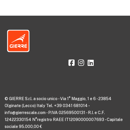
© GIERRE S.r.l. a socio unico - Via 1° Maggio, 1 e 6 - 23854
Olginate (Lecco) Italy Tel. +39 0341 681014 -
info@gierrescale.com - P.IVA 02569500131 - R.I. e C.F.
12422330154 N°registro RAEE IT12090000007693 - Capitale
sociale 95.000,00 €