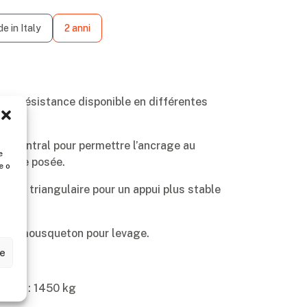
e in Italy
2 anni
ute résistance disponible en différentes
rou central pour permettre l’ancrage au
e
it être posée.
e o
rofil triangulaire pour un appui plus stable
avec mousqueton pour levage.
ze
mple : 1450 kg