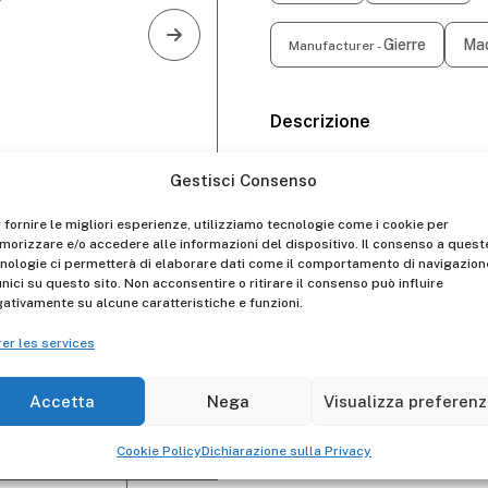
Gierre
Mad
Manufacturer -
Descrizione
Rampe avec structure à ha
Gestisci Consenso
largeurs.
 fornire le migliori esperienze, utilizziamo tecnologie come i cookie per
La tête de la rampe a un t
orizzare e/o accedere alle informazioni del dispositivo. Il consenso a quest
véhicule sur lequel elle do
nologie ci permetterà di elaborare dati come il comportamento di navigazion
unici su questo sito. Non acconsentire o ritirare il consenso può influire
La queue de la rampe a un p
ativamente su alcune caratteristiche e funzioni.
sur le sol.
er les services
Possibilité d’accrochage 
Accetta
Nega
Visualizza preferen
pacité de
Support soudé à l’arrière.
arge maximale
Capacité de
Cookie Policy
Dichiarazione sulla Privacy
)
couple max (kg)
Poids (kg)
Charge maximale rampe si