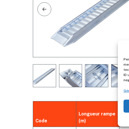
Per
mem
tec
ID 
neg
Gér
Ca
Longueur rampe
ch
Code
(m)
(kg