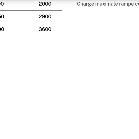
00
2000
32,00
Charge maximale rampe co
50
2900
34,00
00
3600
38,00