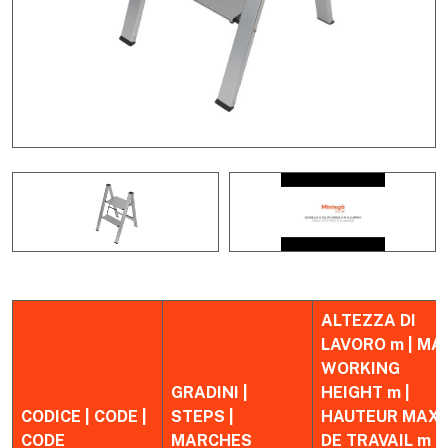
ALTEZZA DI
LAVORO m | MA
WORKING
GRADINI |
HEIGHT m |
CODICE | CODE |
STEPS |
HAUTEUR MAX
CODE
MARCHES
DE TRAVAIL m