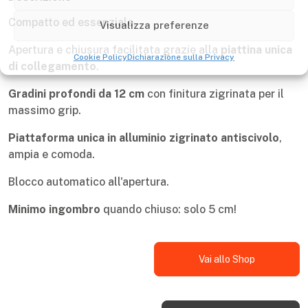
Visualizza preferenze
Compatto ed essenziale.
Cookie Policy
Dichiarazione sulla Privacy
Apertura e chiusura facilitata grazie alla
piattina unica
di collegamento
.
Gradini profondi da 12 cm
con finitura zigrinata per il
massimo grip.
Piattaforma unica in alluminio zigrinato antiscivolo
,
ampia e comoda.
Blocco automatico all'apertura.
Minimo ingombro
quando chiuso: solo 5 cm!
Vai allo Shop