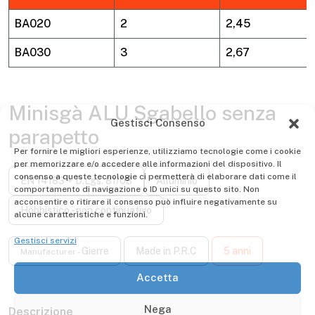
BA020
2
2,45
BA030
3
2,67
Minisgà ALU Sgabello senza
Gestisci Consenso
parapetto
Per fornire le migliori esperienze, utilizziamo tecnologie come i cookie
per memorizzare e/o accedere alle informazioni del dispositivo. Il
consenso a queste tecnologie ci permetterà di elaborare dati come il
comportamento di navigazione o ID unici su questo sito. Non
EN 14183 + D.Lgs. 81/08
Alluminio
acconsentire o ritirare il consenso può influire negativamente su
alcune caratteristiche e funzioni.
Hobbistico - non continuativo
Gestisci servizi
Gierre
Made in P.R.C
5 anni
Manufacturer -
Accetta
Nega
Descrizione