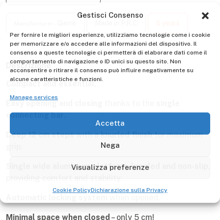
Gestisci Consenso
Per fornire le migliori esperienze, utilizziamo tecnologie come i cookie
Gierre
Made in P.R.C
5 years
Manufacturer -
per memorizzare e/o accedere alle informazioni del dispositivo. Il
consenso a queste tecnologie ci permetterà di elaborare dati come il
comportamento di navigazione o ID unici su questo sito. Non
acconsentire o ritirare il consenso può influire negativamente su
Descrizione
alcune caratteristiche e funzioni.
Compact and essential.
Manage services
Easy opening and closing
thanks to the
single
Accetta
connecting bar
.
Nega
Deep 12 cm steps
with a
knurled finish
for maximum
grip.
Visualizza preferenze
Single wide aluminium platform
,
knurled and non-slip
,
Cookie Policy
Dichiarazione sulla Privacy
providing comfort and stability.
Automatic locking system
when opened.
Minimal space when closed
– only 5 cm!