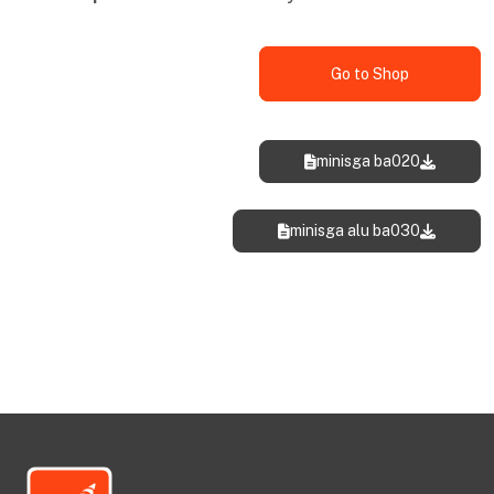
Go to Shop
minisga ba020
minisga alu ba030