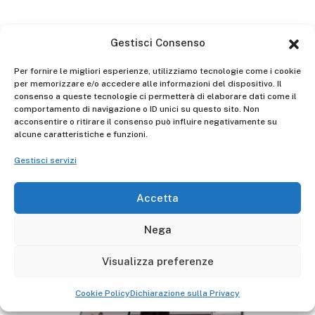
Gestisci Consenso
Per fornire le migliori esperienze, utilizziamo tecnologie come i cookie
per memorizzare e/o accedere alle informazioni del dispositivo. Il
consenso a queste tecnologie ci permetterà di elaborare dati come il
comportamento di navigazione o ID unici su questo sito. Non
acconsentire o ritirare il consenso può influire negativamente su
alcune caratteristiche e funzioni.
26/03/2021
NEWS DA GIERRE
Gestisci servizi
SICUREZZA sul lavoro, una questione
Accetta
di VITA
Nega
Visualizza preferenze
Cookie Policy
Dichiarazione sulla Privacy