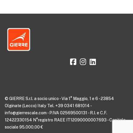
© GIERRE S.r.l. a socio unico - Via 1° Maggio, 1 e 6 - 23854
Olginate (Lecco) Italy Tel. +39 0341 681014 -
info@gierrescale.com - P.IVA 02569500131 - R.I. e C.F.
12422330154 N°registro RAEE IT12090000007693 - Capitale
sociale 95.000,00 €