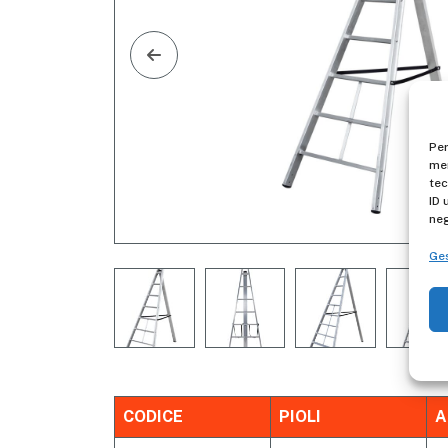
Per
mem
tec
ID 
neg
Ges
CODICE
PIOLI
A