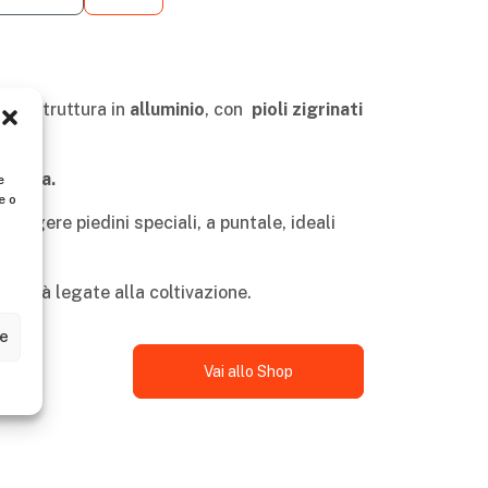
 con struttura in
alluminio
, con
pioli zigrinati
ertura.
e
e o
giungere piedini speciali, a puntale, ideali
attività legate alla coltivazione.
ze
Vai allo Shop