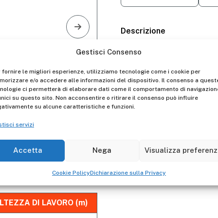
Descrizione
Scala Trittika triangolare,
Gestisci Consenso
antiscivolo
.
 fornire le migliori esperienze, utilizziamo tecnologie come i cookie per
Corda di sicurezza antiap
orizzare e/o accedere alle informazioni del dispositivo. Il consenso a quest
nologie ci permetterà di elaborare dati come il comportamento di navigazion
unici su questo sito. Non acconsentire o ritirare il consenso può influire
Su richiesta è possibile ag
ativamente su alcune caratteristiche e funzioni.
per terreni agricoli.
tisci servizi
E' la scala perfetta per le 
Accetta
Nega
Visualizza preferen
Cookie Policy
Dichiarazione sulla Privacy
LTEZZA DI LAVORO (m)