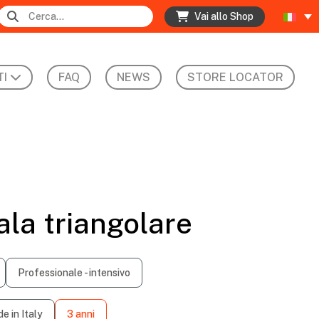
Vai allo Shop
I
FAQ
NEWS
STORE LOCATOR
ala triangolare
Professionale - intensivo
e in Italy
3 anni