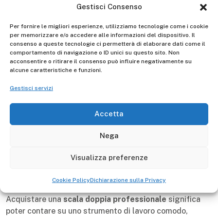
Gestisci Consenso
Gierre
Made in Italy
10 anni
Manufacturer -
Per fornire le migliori esperienze, utilizziamo tecnologie come i cookie
per memorizzare e/o accedere alle informazioni del dispositivo. Il
consenso a queste tecnologie ci permetterà di elaborare dati come il
comportamento di navigazione o ID unici su questo sito. Non
Descrizione
acconsentire o ritirare il consenso può influire negativamente su
alcune caratteristiche e funzioni.
La
scala doppia professionale
, con gradini da 110 mm,
Gestisci servizi
è stata studiata per un
uso intensivo
.
E' costruita in alluminio e i montanti anteriori sono
Accetta
verniciati di nero.
Nega
E' dotata di
articolazione in alluminio pressofusa
, di
Visualizza preferenze
un
gradino antiscivolo da 110 mm
, oltre ad alcuni
particolari che la rendono sicura, stabile e durevole.
Cookie Policy
Dichiarazione sulla Privacy
Acquistare una
scala doppia professionale
significa
poter contare su uno strumento di lavoro comodo,