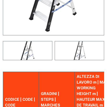
ALTEZZA DI
LAVORO m | MA
WORKING
GRADINI |
HEIGHT m |
CODICE | CODE |
STEPS |
HAUTEUR MAX
CODE
MARCHES
DE TRAVAIL m