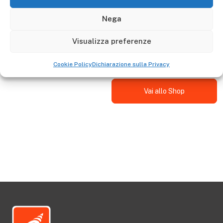
Descrizione
Nega
Il piedino basculante gommato è adattabile a: AL215 -
Visualizza preferenze
AL225 - AL235 - AL255 - AL275 e AL610 - AL620 - AL630 -
AL640 - AL650 - AL660
Cookie Policy
Dichiarazione sulla Privacy
Vai allo Shop