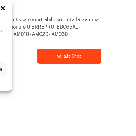
amento fissa é adattabile su tutta la gamma
e
rofessionale GIERREPRO: ED065AL -
e o
0AL - AM010 - AM020 - AM030
Vai allo Shop
ze