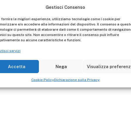
Gestisci Consenso
Descrizione
La piattaforma di stazion
 fornire le migliori esperienze, utilizziamo tecnologie come i cookie per
orizzare e/o accedere alle informazioni del dispositivo. Il consenso a quest
della Scala telescopica p
nologie ci permetterà di elaborare dati come il comportamento di navigazion
ED070AL - ED075AL - ED08
unici su questo sito. Non acconsentire o ritirare il consenso può influire
ativamente su alcune caratteristiche e funzioni.
tisci servizi
Accetta
Nega
Visualizza preferen
Cookie Policy
Dichiarazione sulla Privacy