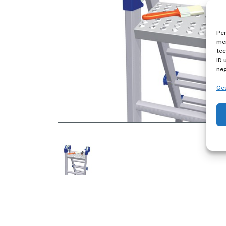
Per
mem
tec
ID 
neg
Ges