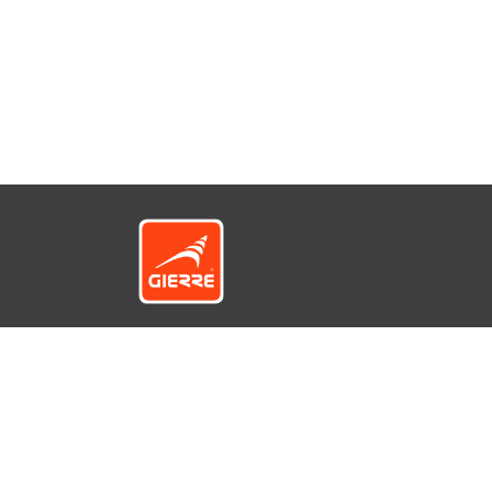
© GIERRE S.r.l. a socio unico - Via 1° Maggio, 1 e 