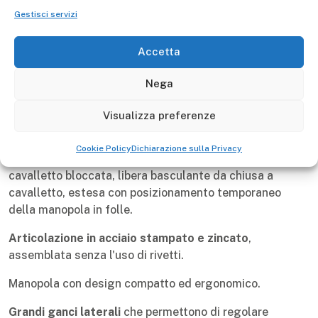
Gestisci servizi
Gierre
Made in Italy
5 anni
Manufacturer -
Accetta
Nega
Descrizione
Visualizza preferenze
La scala multifunzione telescopica PEPPina ALU150
Basculante presenta una cerniera multi-posizione semi-
Cookie Policy
Dichiarazione sulla Privacy
automatica che permette di essere: chiusa bloccata o a
cavalletto bloccata, libera basculante da chiusa a
cavalletto, estesa con posizionamento temporaneo
della manopola in folle.
Articolazione in acciaio stampato e zincato
,
assemblata senza l'uso di rivetti.
Manopola con design compatto ed ergonomico.
Grandi ganci laterali
che permettono di regolare