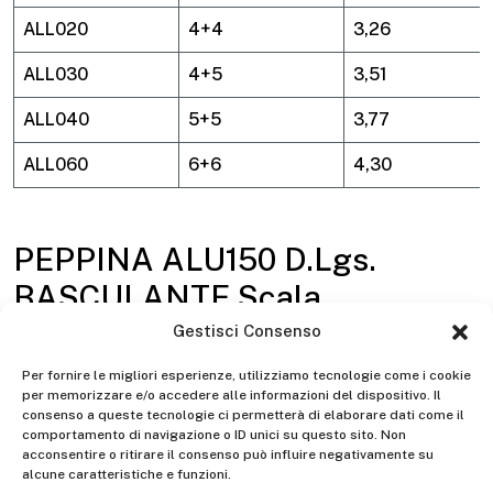
ALL020
4+4
3,26
ALL030
4+5
3,51
ALL040
5+5
3,77
ALL060
6+6
4,30
PEPPINA ALU150 D.Lgs.
BASCULANTE Scala
multifunzione telescopica in
Gestisci Consenso
alluminio
Per fornire le migliori esperienze, utilizziamo tecnologie come i cookie
per memorizzare e/o accedere alle informazioni del dispositivo. Il
consenso a queste tecnologie ci permetterà di elaborare dati come il
comportamento di navigazione o ID unici su questo sito. Non
D.Lgs. 81/08
Alluminio
acconsentire o ritirare il consenso può influire negativamente su
alcune caratteristiche e funzioni.
Hobbistico - non continuativo