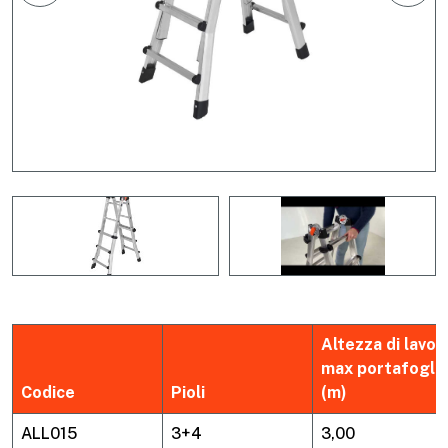
Altezza di lavor
max portafogli
Codice
Pioli
(m)
ALL015
3+4
3,00