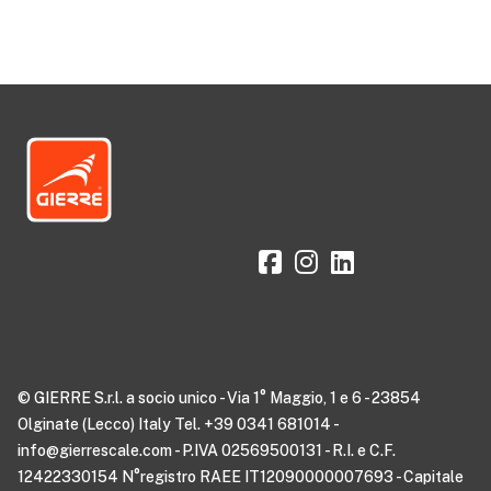
© GIERRE S.r.l. a socio unico - Via 1° Maggio, 1 e 6 - 23854
Olginate (Lecco) Italy Tel. +39 0341 681014 -
info@gierrescale.com - P.IVA 02569500131 - R.I. e C.F.
12422330154 N°registro RAEE IT12090000007693 - Capitale