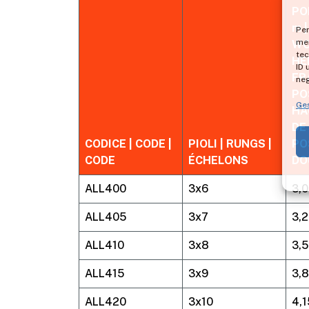
Ges
PO
m 
WO
HE
FR
PO
HA
DE
CODICE | CODE |
PIOLI | RUNGS |
PO
CODE
ÉCHELONS
DO
ALL400
3x6
3,
ALL405
3x7
3,
ALL410
3x8
3,
ALL415
3x9
3,
ALL420
3x10
4,1