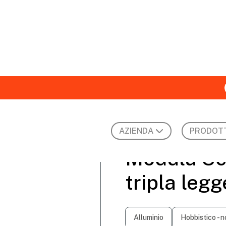
AZIENDA
PRODOTT
a trasformabile tripla leggera
Modula Sc
tripla legg
Alluminio
Hobbistico - 