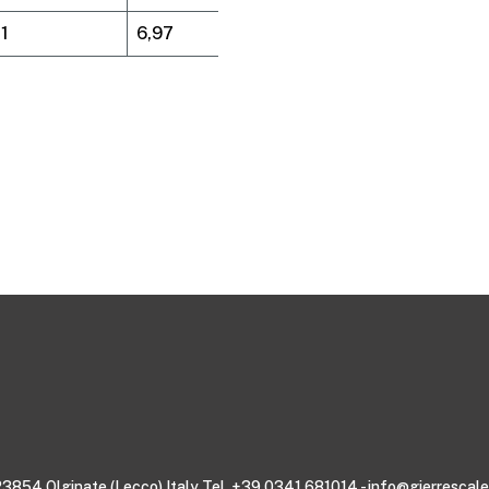
1
6,97
3,13x0,45x0,17
6 - 23854 Olginate (Lecco) Italy Tel. +39 0341 681014 - info@gierresca