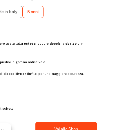
e in Italy
5 anni
sere usata tutta
estesa
, oppure
doppia
, a
sbalzo
o in
 piedini in gomma antiscivolo.
 di
dispositivo antisfilo
, per una maggiore sicurezza.
e
tiscivolo.
e o
Vai allo Shop