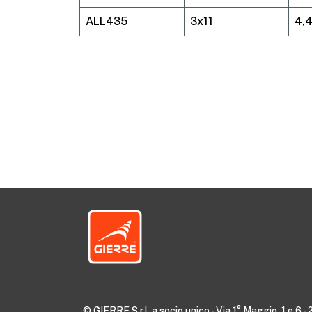
ALL435
3x11
4,4
© GIERRE S.r.l. a socio unico - Via 1° Maggio, 1 e 