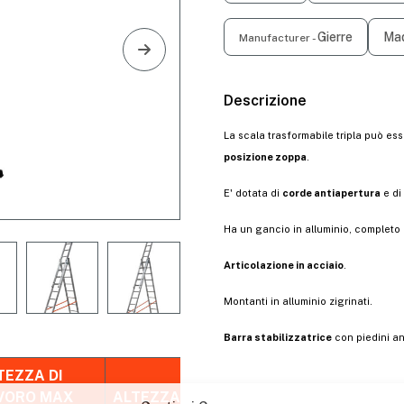
Gierre
Mad
Manufacturer -
Descrizione
La scala trasformabile tripla può es
posizione zoppa
.
E' dotata di
corde antiapertura
e di
Ha un gancio in alluminio, completo
Articolazione in acciaio
.
Gestisci Consenso
Montanti in alluminio zigrinati.
 fornire le migliori esperienze, utilizziamo tecnologie come i cookie per
orizzare e/o accedere alle informazioni del dispositivo. Il consenso a quest
Barra stabilizzatrice
con piedini an
nologie ci permetterà di elaborare dati come il comportamento di navigazion
unici su questo sito. Non acconsentire o ritirare il consenso può influire
ativamente su alcune caratteristiche e funzioni.
TEZZA DI
VORO MAX
ALTEZZA DI