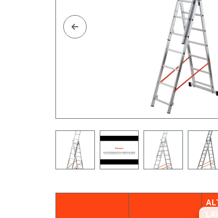
Per
mem
tec
ID 
neg
AL
LA