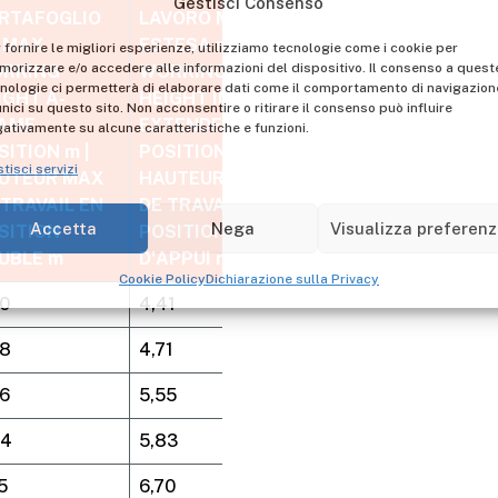
tisci servizi
RTAFOGLIO
LAVORO MAX
| MAX
ESTESA m | MAX
Accetta
Nega
Visualizza preferen
RKING
WORKING
IGHT A-
HEIGHT IN
Cookie Policy
Dichiarazione sulla Privacy
AME
EXTENDED
SITION m |
POSITION m |
PRODOTTO
UTEUR MAX
HAUTEUR MAX
CHIUSO m |
 TRAVAIL EN
DE TRAVAIL EN
CLOSED
SITION
POSITION
PRODUCT m |
UBLE m
D'APPUI m
PRODUIT PLIÉ m
00
4,41
1,71x0,45x0,15
28
4,71
1,99x0,45x0,15
56
5,55
2,27x0,45x0,15
84
5,83
2,55x0,45x0,16
5
6,70
2,84x0,45x0,16