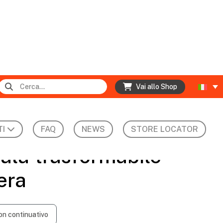
Vai allo Shop
I
FAQ
NEWS
STORE LOCATOR
ala trasformabile
era
non continuativo