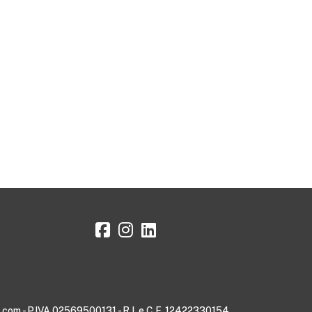
le.com - P.IVA 02569500131 - R.I. e C.F. 12422330154