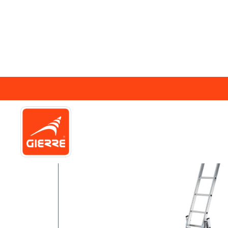
Home
»
Tutti Prodotti
»
Scale
»
Modula Scal