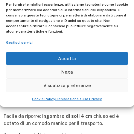
Per fornire le migliori esperienze, utilizziamo tecnologie come i cookie
Hobbistico - non continuativo
per memorizzare e/o accedere alle informazioni del dispositivo. Il
consenso a queste tecnologie ci permetterà di elaborare dati come il
comportamento di navigazione o ID unici su questo sito. Non
Gierre
Made in P.R.C
5 anni
Manufacturer -
acconsentire o ritirare il consenso può influire negativamente su
alcune caratteristiche e funzioni.
Gestisci servizi
Descrizione
Accetta
Mini e pratico
Nega
La sua struttura è in
acciaio
, i piedini
sono
antiscivolo
per una maggiore sicurezza.
Visualizza preferenze
Blocco anti-chiusura
con tasto di sblocco.
Cookie Policy
Dichiarazione sulla Privacy
Due ampi gradini con
tappetini antiscivolo
(20x30 cm).
Facile da riporre:
ingombro di soli 4 cm
chiuso ed è
dotato di un comodo manico per il trasporto.