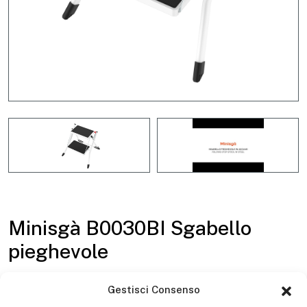
Minisgà B0030BI Sgabello
pieghevole
Gestisci Consenso
EN 14183 + D.Lgs. 81/08
Acciaio