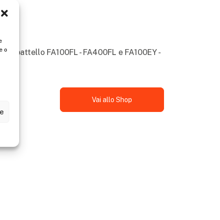
e
e o
per trabattello FA100FL - FA400FL e FA100EY -
Vai allo Shop
ze