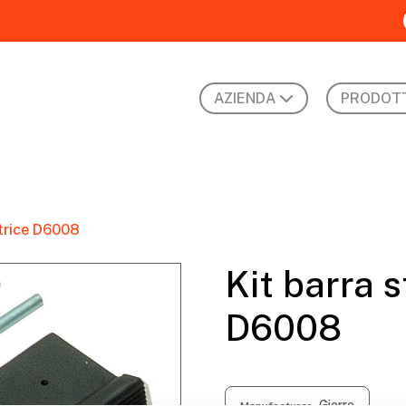
AZIENDA
PRODOTT
atrice D6008
Kit barra s
D6008
Gierre