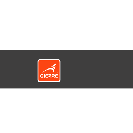
© GIERRE S.r.l. a socio unico - Via 1° Maggio, 1 e 