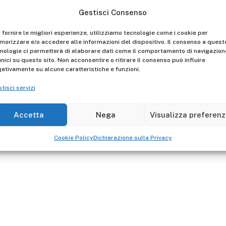
Manufacturer -
Gestisci Consenso
 fornire le migliori esperienze, utilizziamo tecnologie come i cookie per
Descrizione
orizzare e/o accedere alle informazioni del dispositivo. Il consenso a quest
nologie ci permetterà di elaborare dati come il comportamento di navigazion
Kit barra stabilizzatrice 
unici su questo sito. Non acconsentire o ritirare il consenso può influire
FA200EY - FA400EY
ativamente su alcune caratteristiche e funzioni.
tisci servizi
Accetta
Nega
Visualizza preferen
Cookie Policy
Dichiarazione sulla Privacy