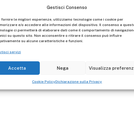
I ricambi sono garantiti per
Gestisci Consenso
verificare la conformità.
 fornire le migliori esperienze, utilizziamo tecnologie come i cookie per
orizzare e/o accedere alle informazioni del dispositivo. Il consenso a quest
nologie ci permetterà di elaborare dati come il comportamento di navigazion
unici su questo sito. Non acconsentire o ritirare il consenso può influire
ativamente su alcune caratteristiche e funzioni.
tisci servizi
Accetta
Nega
Visualizza preferen
Cookie Policy
Dichiarazione sulla Privacy