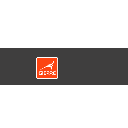
© GIERRE S.r.l. a socio unico - Via 1° Maggio, 1 e 