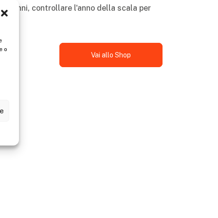
 10 anni, controllare l'anno della scala per
e
e o
Vai allo Shop
ze