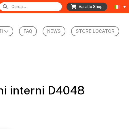
Vai allo Shop
I
FAQ
NEWS
STORE LOCATOR
ini interni D4048