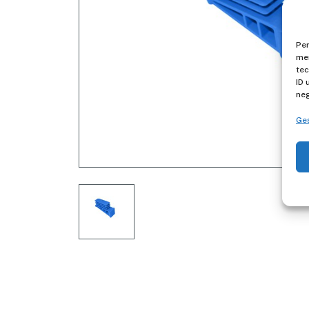
Per
mem
tec
ID 
neg
Ges