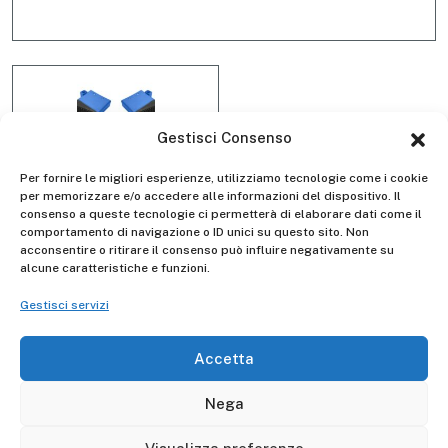
Gestisci Consenso
Per fornire le migliori esperienze, utilizziamo tecnologie come i cookie
per memorizzare e/o accedere alle informazioni del dispositivo. Il
consenso a queste tecnologie ci permetterà di elaborare dati come il
Kit 4 piedini esterni D4043
comportamento di navigazione o ID unici su questo sito. Non
acconsentire o ritirare il consenso può influire negativamente su
alcune caratteristiche e funzioni.
Gestisci servizi
Descrizione
Accetta
I ricambi sono garantiti per 10 anni, controllare l'anno
della scala per verificare la conformità.
Nega