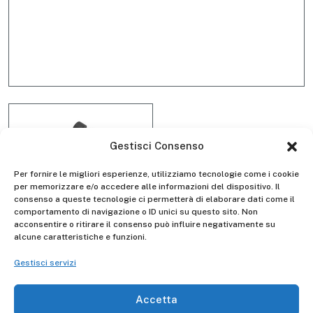
Gestisci Consenso
Per fornire le migliori esperienze, utilizziamo tecnologie come i cookie
per memorizzare e/o accedere alle informazioni del dispositivo. Il
consenso a queste tecnologie ci permetterà di elaborare dati come il
Kit 4 copri-piolo D4066E
comportamento di navigazione o ID unici su questo sito. Non
acconsentire o ritirare il consenso può influire negativamente su
alcune caratteristiche e funzioni.
Gestisci servizi
Gierre
Manufacturer -
Accetta