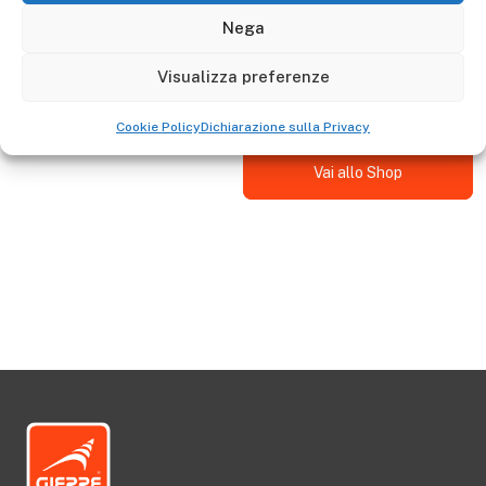
Descrizione
Nega
Kit 4 copri-piolo compatibile con i moelli: ED002CL -
Visualizza preferenze
ED004CL
Cookie Policy
Dichiarazione sulla Privacy
Vai allo Shop