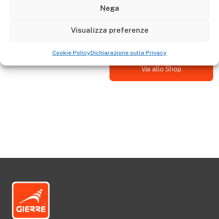
Descrizione
Nega
Il kit 2 piedini per barra stabilizzatrice è adattabile alla
Visualizza preferenze
Scala GIERRE : AL235B - AL255B
Cookie Policy
Dichiarazione sulla Privacy
Vai allo Shop