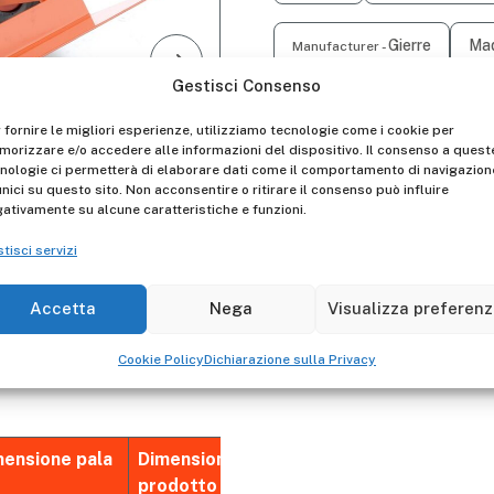
Gierre
Mad
Manufacturer -
Gestisci Consenso
Descrizione
 fornire le migliori esperienze, utilizziamo tecnologie come i cookie per
orizzare e/o accedere alle informazioni del dispositivo. Il consenso a quest
Carrello in acciaio con pal
nologie ci permetterà di elaborare dati come il comportamento di navigazion
plastica.
unici su questo sito. Non acconsentire o ritirare il consenso può influire
ativamente su alcune caratteristiche e funzioni.
Clips per agevolare il mo
tisci servizi
Accetta
Nega
Visualizza preferen
Cookie Policy
Dichiarazione sulla Privacy
mensione pala
Dimensione
)
prodotto (m)
Peso (kg)