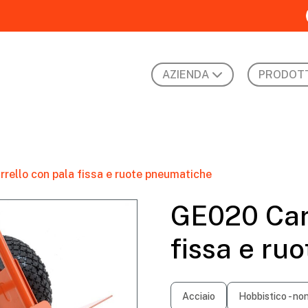
AZIENDA
PRODOTT
rello con pala fissa e ruote pneumatiche
GE020 Carr
fissa e ru
Acciaio
Hobbistico - no