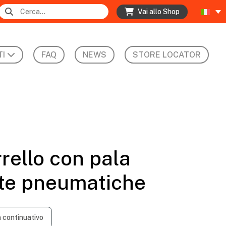
Vai allo Shop
I
FAQ
NEWS
STORE LOCATOR
ello con pala
ote pneumatiche
n continuativo