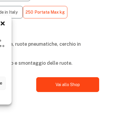
e in Italy
250
Portata Max kg
e
a fissa, ruote pneumatiche, cerchio in
e o
ntaggio e smontaggio delle ruote.
ze
Vai allo Shop