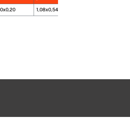
40x0,20
1,08x0,54x0,46
8,20