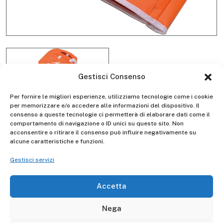
Gestisci Consenso
Per fornire le migliori esperienze, utilizziamo tecnologie come i cookie
per memorizzare e/o accedere alle informazioni del dispositivo. Il
consenso a queste tecnologie ci permetterà di elaborare dati come il
Cover portautensili D4032
comportamento di navigazione o ID unici su questo sito. Non
acconsentire o ritirare il consenso può influire negativamente su
alcune caratteristiche e funzioni.
Gestisci servizi
Descrizione
Accetta
I ricambi sono garantiti per 10 anni, controllare l'anno
Nega
della scala per verificare la conformità.