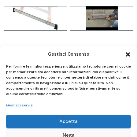
BARRA STABILIZZATRICE
Gestisci Consenso
COMPLETA D2202
Per fornire le migliori esperienze, utilizziamo tecnologie come i cookie
per memorizzare e/o accedere alle informazioni del dispositivo. Il
consenso a queste tecnologie ci permetterà di elaborare dati come il
comportamento di navigazione o ID unici su questo sito. Non
acconsentire o ritirare il consenso può influire negativamente su
alcune caratteristiche e funzioni.
Descrizione
Gestisci servizi
La barra stabilizzatrice completa è adattabile alla scala
multifunzione telescopica professionale ref. AL040 -
Accetta
ED040AL. Lunghezza barra: mm 900.
Nega
La barra deve essere obbligatoriamente montata,