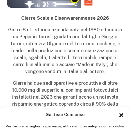
Gierre Scale a Eisenwarenmesse 2026
Gierre S.r.l., storica azienda nata nel 1980 e fondata
da Peppino Turrisi, guidata ora dal figlio Giorgio
Turrisi, situata a Olginate nel territorio lecchese, è
leader nella produzione e commercializzazione di
scale, sgabelli, trabattelli, torri mobili, rampe e
carrelli in alluminio e acciaio “Made in Italy”, che
vengono venduti in Italia e all’estero.
Gierre ha due sedi operative e produttive di oltre
10.000 mq di superficie, con impianti fotovoltaici
installati nel 2023 che garantiscono un notevole
risparmio energetico coprendo circa il 90% della
richiesta energetica aziendale. Ad oggi ha oltre 500
Gestisci Consenso
prodotti a catalogo comprese personalizzazioni e
prodotti esclusivi per specifici mercati o clienti.
Per fornire le migliori esperienze, utilizziamo tecnologie come i cookie