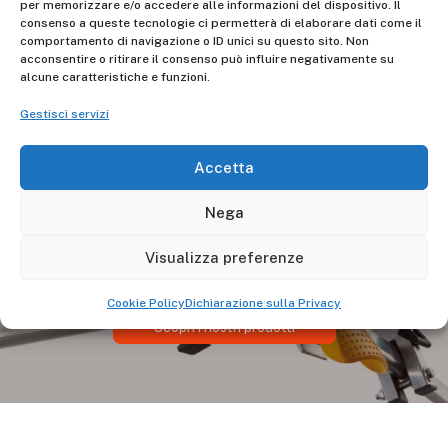
per memorizzare e/o accedere alle informazioni del dispositivo. Il
Gierre Scale sarà presente all’edizione di
consenso a queste tecnologie ci permetterà di elaborare dati come il
comportamento di navigazione o ID unici su questo sito. Non
Eisenwarenmesse 2026 a Colonia, nella Hall 3.2
acconsentire o ritirare il consenso può influire negativamente su
stand C070-D071, dove presenterà una gamma di
alcune caratteristiche e funzioni.
nuovi prodotti per il 2026 dedicati sia al settore DIY
Gestisci servizi
sia a quello professionale.
Accetta
Nega
Visualizza preferenze
Cookie Policy
Dichiarazione sulla Privacy
Scopri i nostri prodotti