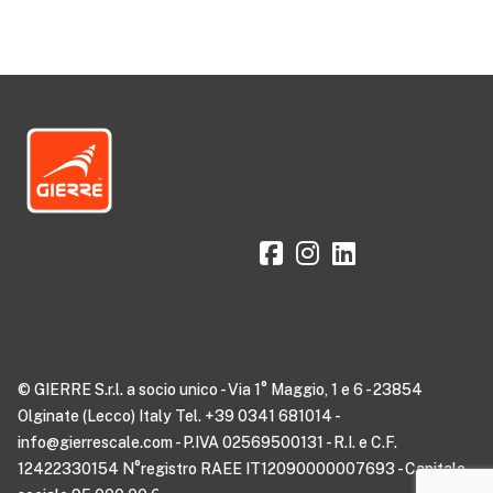
© GIERRE S.r.l. a socio unico - Via 1° Maggio, 1 e 6 - 23854
Olginate (Lecco) Italy Tel. +39 0341 681014 -
info@gierrescale.com - P.IVA 02569500131 - R.I. e C.F.
12422330154 N°registro RAEE IT12090000007693 - Capitale