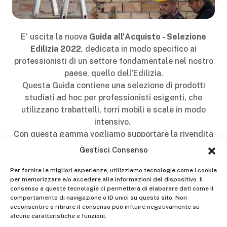
E' uscita la nuova
Guida all'Acquisto - Selezione
Edilizia 2022
, dedicata in modo specifico ai
professionisti di un settore fondamentale nel nostro
paese, quello dell'Edilizia.
Questa Guida contiene una selezione di prodotti
studiati ad hoc per professionisti esigenti, che
utilizzano trabattelli, torri mobili e scale in modo
intensivo.
Con questa gamma vogliamo supportare la rivendita
di materiale edile nel processo di cambiamento che
Gestisci Consenso
ha vissuto negli ultimi anni, aiutandola in ogni modo
possibile a prendersi cura della propria clientela.
Per fornire le migliori esperienze, utilizziamo tecnologie come i cookie
per memorizzare e/o accedere alle informazioni del dispositivo. Il
Per richiedere la Guida e qualunque informazione,
consenso a queste tecnologie ci permetterà di elaborare dati come il
l'indirizzo mail è marketing@gierrescale.com
comportamento di navigazione o ID unici su questo sito. Non
acconsentire o ritirare il consenso può influire negativamente su
alcune caratteristiche e funzioni.