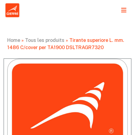
Home
»
Tous les produits
»
Tirante superiore L. mm.
1486 C/cover per TA1900 DSLTRAGR7320