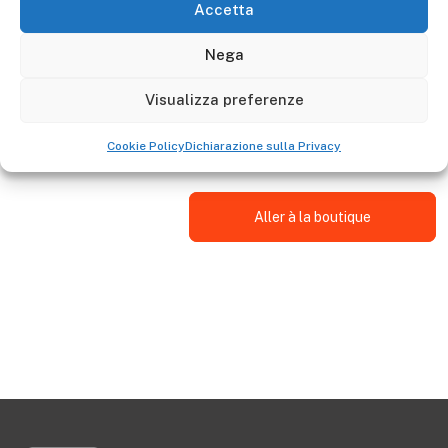
Accetta
Nega
Descrizione
Il tirante superiore DSLTRAGR7310 è adattabile alla
Visualizza preferenze
torre mobile professionale in alluminio serie 7
TA1900FL.
Cookie Policy
Dichiarazione sulla Privacy
Aller à la boutique