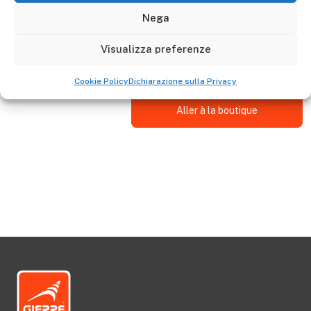
Descrizione
Nega
Lo stabilizzatore tubo 40 lungo SLBARST7000 è
Visualizza preferenze
adattabile al trabattello FA600
Cookie Policy
Dichiarazione sulla Privacy
Aller à la boutique