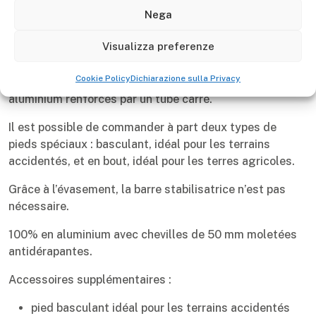
Nega
Visualizza preferenze
Descrizione
Cookie Policy
Dichiarazione sulla Privacy
Échelle Gierre simple à base évasée, avec montants en
aluminium renforcés par un tube carré.
Il est possible de commander à part deux types de
pieds spéciaux : basculant, idéal pour les terrains
accidentés, et en bout, idéal pour les terres agricoles.
Grâce à l’évasement, la barre stabilisatrice n’est pas
nécessaire.
100% en aluminium avec chevilles de 50 mm moletées
antidérapantes.
Accessoires supplémentaires :
pied basculant idéal pour les terrains accidentés