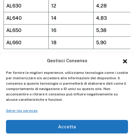
AL630
12
4,28
AL640
14
4,83
AL650
16
5,38
AL660
18
5,90
Gestisci Consenso
Matura Échelle simples
Per fornire le migliori esperienze, utilizziamo tecnologie come i cookie
évasées
per memorizzare e/o accedere alle informazioni del dispositivo. Il
consenso a queste tecnologie ci permetterà di elaborare dati come il
comportamento di navigazione o ID unici su questo sito. Non
acconsentire o ritirare il consenso può influire negativamente su
D.Lgs. 81/08
aluminium
Professionnel - intensif
alcune caratteristiche e funzioni.
Gérer les services
Gierre
Made in Italy
5 anni
Manufacturer -
Accetta
150
Portata Max kg