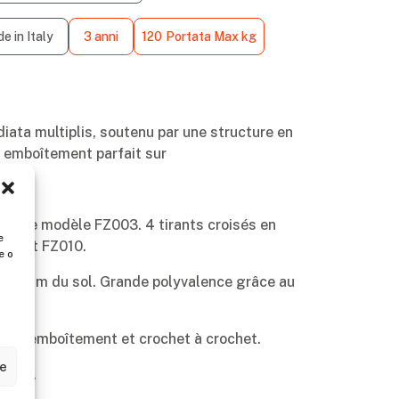
e in Italy
3 anni
120
Portata Max kg
diata multiplis, soutenu par une structure en
un emboîtement parfait sur
pour le modèle FZ003. 4 tirants croisés en
e
005 et FZ010.
e o
à 2 mm du sol. Grande polyvalence grâce au
avec emboîtement et crochet à crochet.
ze
chaud.