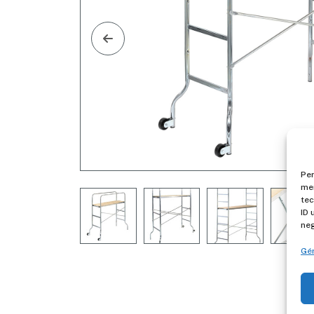
Per
mem
tec
ID 
neg
Gér