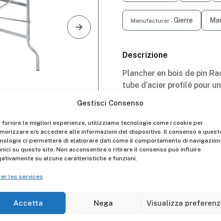
Gierre
Mad
Manufacturer -
Descrizione
Plancher en bois de pin Ra
tube d’acier profilé pour 
Gestisci Consenso
le montant.
 fornire le migliori esperienze, utilizziamo tecnologie come i cookie per
2 tirants croisés en acier 
orizzare e/o accedere alle informazioni del dispositivo. Il consenso a quest
acier pour les modèles FZ
nologie ci permetterà di elaborare dati come il comportamento di navigazion
unici su questo sito. Non acconsentire o ritirare il consenso può influire
Kit de montage des roues 
ativamente su alcune caratteristiche e funzioni.
transport par traction.
er les services
Plancher fixé au montant 
Accetta
Nega
Visualizza preferen
Zingage électrolytique à 