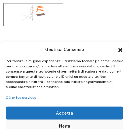
KITA05PFL - Kit soulevé pour
Gestisci Consenso
TA2000FL
Per fornire le migliori esperienze, utilizziamo tecnologie come i cookie
per memorizzare e/o accedere alle informazioni del dispositivo. Il
consenso a queste tecnologie ci permetterà di elaborare dati come il
comportamento di navigazione o ID unici su questo sito. Non
acconsentire o ritirare il consenso può influire negativamente su
alcune caratteristiche e funzioni.
Descrizione
Gérer les services
Kit contenant :
2 épaules
Accetta
2 tirants diagonaux Fast&lock
1 plan de travail
Nega