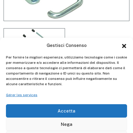
Gestisci Consenso
Per fornire le migliori esperienze, utilizziamo tecnologie come i cookie
per memorizzare e/o accedere alle informazioni del dispositivo. Il
consenso a queste tecnologie ci permetterà di elaborare dati come il
Kit gancio pianale D6005
comportamento di navigazione o ID unici su questo sito. Non
acconsentire o ritirare il consenso può influire negativamente su
alcune caratteristiche e funzioni.
Gérer les services
Descrizione
Accetta
Il Kit gancio pianale D6005 è attabile ai trabattelli
Nega
FA100, FA200, FA400 e FA600