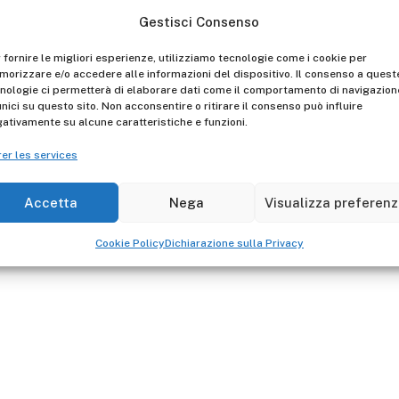
I ricambi sono garantiti per
Gestisci Consenso
verificare la conformità.
 fornire le migliori esperienze, utilizziamo tecnologie come i cookie per
orizzare e/o accedere alle informazioni del dispositivo. Il consenso a quest
nologie ci permetterà di elaborare dati come il comportamento di navigazion
unici su questo sito. Non acconsentire o ritirare il consenso può influire
ativamente su alcune caratteristiche e funzioni.
er les services
Accetta
Nega
Visualizza preferen
Cookie Policy
Dichiarazione sulla Privacy