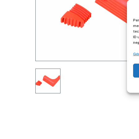
Per
mem
tec
ID 
neg
Gér