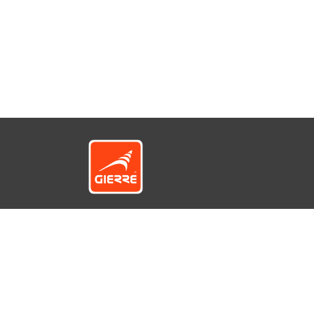
© GIERRE S.r.l. a socio unico - Via 1° Maggio
12422330154