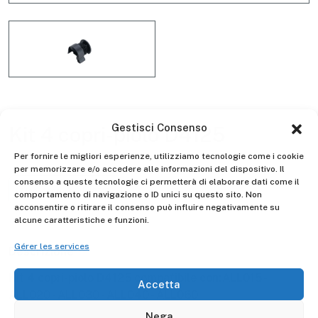
Gestisci Consenso
Kit 4 copri-piolo D4125
Per fornire le migliori esperienze, utilizziamo tecnologie come i cookie
per memorizzare e/o accedere alle informazioni del dispositivo. Il
consenso a queste tecnologie ci permetterà di elaborare dati come il
comportamento di navigazione o ID unici su questo sito. Non
acconsentire o ritirare il consenso può influire negativamente su
Gierre
Manufacturer -
alcune caratteristiche e funzioni.
Gérer les services
Descrizione
Accetta
Kit 4 copri-piolo D4125 compatibile con:ALL015 -
Nega
ALL020 - ALL030 - ALL040 - ALL060