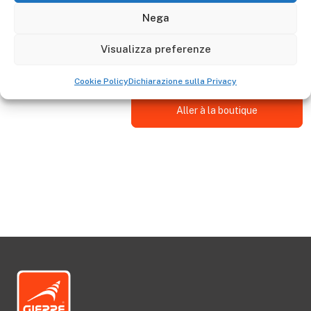
Descrizione
Nega
Kit 2 manopole D4001E compatibile con: ED0040A -
Visualizza preferenze
ED0050A - ED0080A
Cookie Policy
Dichiarazione sulla Privacy
Aller à la boutique