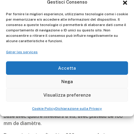
Gestisci Consenso
Gierre
Made in Italy
10 anni
Manufacturer -
Per fornire le migliori esperienze, utilizziamo tecnologie come i cookie
per memorizzare e/o accedere alle informazioni del dispositivo. Il
consenso a queste tecnologie ci permetterà di elaborare dati come il
410
Portata Max kg
comportamento di navigazione o ID unici su questo sito. Non
acconsentire o ritirare il consenso può influire negativamente su
alcune caratteristiche e funzioni.
Gérer les services
Descrizione
Plancher de travail (1,10x1,90 m) en deux pièces, avec
Accetta
trappe, équipé de garde-pieds anti-chute d’objets.
Nega
Tirants avec fixation par verrou automatique.
Visualizza preferenze
Kit de fixation murale inclus, obligatoire toutes les deux
élévations.
Cookie Policy
Dichiarazione sulla Privacy
Base avec quatre niveleurs à vis, avec plateau de 100
mm de diamètre.