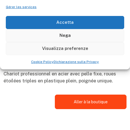
acier
Amateur - Non Continu
Gérer les services
Gierre
Made in Italy
5 anni
Manufacturer -
Accetta
Nega
300
Portata Max kg
Visualizza preferenze
Cookie Policy
Dichiarazione sulla Privacy
Descrizione
Chariot professionnel en acier avec pelle fixe, roues
étoilées triples en plastique plein, poignée unique.
Aller à la boutique