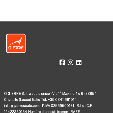
© GIERRE S.r.l. a socio unico - Via 1° Maggio, 1 e 6 - 23854
Olginate (Lecco) Italie Tél. +39 0341 681014 -
info@gierrescale.com - P.IVA 02569500131 - R.I. et C.F.
12422330154 Numéro d'enregistrement RAEE