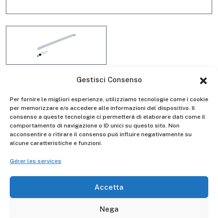
Gestisci Consenso
Per fornire le migliori esperienze, utilizziamo tecnologie come i cookie
CORRIMANO DI SALITA D4079
per memorizzare e/o accedere alle informazioni del dispositivo. Il
consenso a queste tecnologie ci permetterà di elaborare dati come il
comportamento di navigazione o ID unici su questo sito. Non
acconsentire o ritirare il consenso può influire negativamente su
alcune caratteristiche e funzioni.
Descrizione
Gérer les services
Questo corrimano di salita è lungo m. 0,92 - include il kit
viteria - e può essere montato sulle scale doppie
Accetta
professionali ref. AL755 - AL756 - AL757.
Nega
Eventualmente se ne possono montare 2.