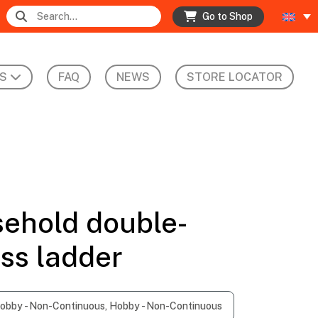
Go to Shop
S
FAQ
NEWS
STORE LOCATOR
sehold double-
ss ladder
obby - Non-Continuous, Hobby - Non-Continuous