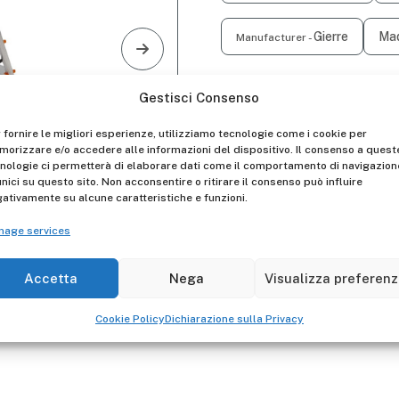
Gierre
Mad
Manufacturer -
Gestisci Consenso
Descrizione
Non-slip feet.
 fornire le migliori esperienze, utilizziamo tecnologie come i cookie per
orizzare e/o accedere alle informazioni del dispositivo. Il consenso a quest
nologie ci permetterà di elaborare dati come il comportamento di navigazion
Light and practical.
unici su questo sito. Non acconsentire o ritirare il consenso può influire
ativamente su alcune caratteristiche e funzioni.
Rungs cover to avoid cutti
nage services
Aluminium structure.
Comfortable step, 80 mm 
Accetta
Nega
Visualizza preferen
High tightness
anti-openi
Cookie Policy
Dichiarazione sulla Privacy