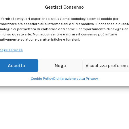
The steel rod SLTIITA1810
Gestisci Consenso
 fornire le migliori esperienze, utilizziamo tecnologie come i cookie per
orizzare e/o accedere alle informazioni del dispositivo. Il consenso a quest
nologie ci permetterà di elaborare dati come il comportamento di navigazion
unici su questo sito. Non acconsentire o ritirare il consenso può influire
ativamente su alcune caratteristiche e funzioni.
nage services
Accetta
Nega
Visualizza preferen
Cookie Policy
Dichiarazione sulla Privacy