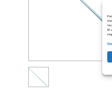
Per
mem
tec
ID 
neg
Ma