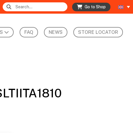
Go to Shop
S
FAQ
NEWS
STORE LOCATOR
SLTIITA1810