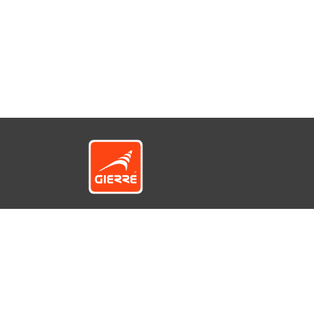
© GIERRE S.r.l. a socio unico - Via 1° Maggio
12422