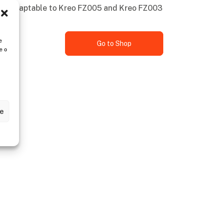
 is adaptable to Kreo FZ005 and Kreo FZ003
e
Go to Shop
e o
ze