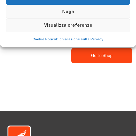
Descrizione
Nega
The polyurethane wheel, plastic rim is adaptable to the
Visualizza preferenze
GIERRE trolley: GE005 - GE010 - GE020 - GE025 - GS010 -
GA010
Cookie Policy
Dichiarazione sulla Privacy
Go to Shop