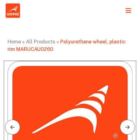
Home
»
All Products
»
Polyurethane wheel, plastic
rim MARUCAU0260