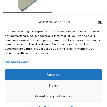
Gestisci Consenso
Platform SLPITRA2110
Per fornire le migliori esperienze, utilizziamo tecnologie come i cookie
per memorizzare e/o accedere alle informazioni del dispositivo. Il
consenso a queste tecnologie ci permetterà di elaborare dati come il
comportamento di navigazione o ID unici su questo sito. Non
acconsentire o ritirare il consenso può influire negativamente su
alcune caratteristiche e funzioni.
Descrizione
Manage services
The platform SLPITRA2110 is adaptable to the Kreo
FZ010
Accetta
Nega
Go to Shop
Visualizza preferenze