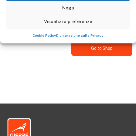
Descrizione
Nega
The 100x145 cm outdoor ladder cover bag is adaptable
Visualizza preferenze
to all types of GIERRE stairs
Cookie Policy
Dichiarazione sulla Privacy
Go to Shop