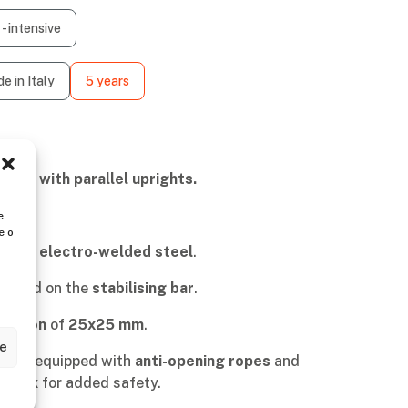
- intensive
e in Italy
5 years
dder with parallel uprights.
e
.
e
e o
orced electro-welded steel
.
tioned on the
stabilising bar
.
section
of
25x25 mm
.
ze
ion
is equipped with
anti-opening ropes
and
t hook
for added safety.