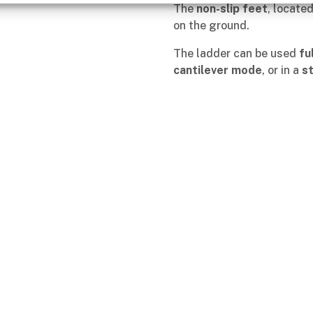
The
non-slip feet
, locate
on the ground.
The ladder can be used
fu
cantilever mode
, or in a
s