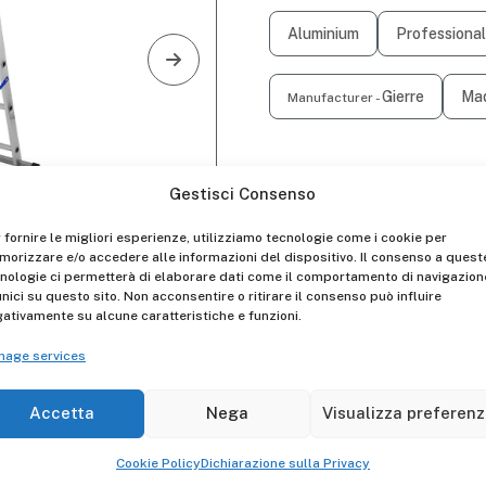
Aluminium
Professional 
Gierre
Mad
Manufacturer -
Descrizione
Gestisci Consenso
2-sections combination la
 fornire le migliori esperienze, utilizziamo tecnologie come i cookie per
Suitable for
light-duty us
orizzare e/o accedere alle informazioni del dispositivo. Il consenso a quest
nologie ci permetterà di elaborare dati come il comportamento di navigazion
unici su questo sito. Non acconsentire o ritirare il consenso può influire
The
joint
is made of
reinf
ativamente su alcune caratteristiche e funzioni.
The
non-slip feet
are posi
nage services
The
rungs
have a
square 
Accetta
Nega
Visualizza preferen
The
2-sections combinat
an
aluminium anti-slip-ou
Cookie Policy
Dichiarazione sulla Privacy