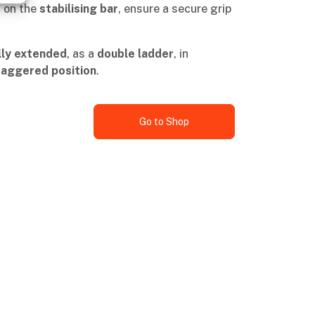
d on the
stabilising bar
, ensure a secure grip
lly extended
, as a
double ladder
, in
taggered position
.
Go to Shop