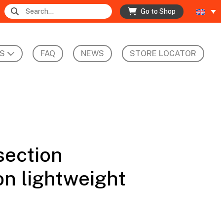
Go to Shop
S
FAQ
NEWS
STORE LOCATOR
section
n lightweight