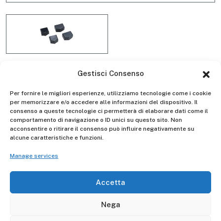
Gestisci Consenso
Kit 4 feet D4110
Per fornire le migliori esperienze, utilizziamo tecnologie come i cookie
per memorizzare e/o accedere alle informazioni del dispositivo. Il
consenso a queste tecnologie ci permetterà di elaborare dati come il
comportamento di navigazione o ID unici su questo sito. Non
acconsentire o ritirare il consenso può influire negativamente su
Gierre
Manufacturer -
alcune caratteristiche e funzioni.
Manage services
Descrizione
Accetta
Kit 4 feet D4110: AL130 - AL140 - AL150 - AL160 - AL170 -
Nega
AL180 - ALL144 - ALL155 - ALL166 - ALL177 - AL188