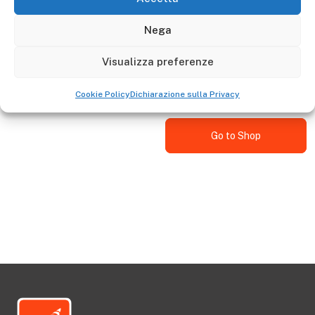
Nega
Descrizione
Visualizza preferenze
Kit 4 external feet D4120E Gierrepro: ED060AL
Cookie Policy
Dichiarazione sulla Privacy
Go to Shop