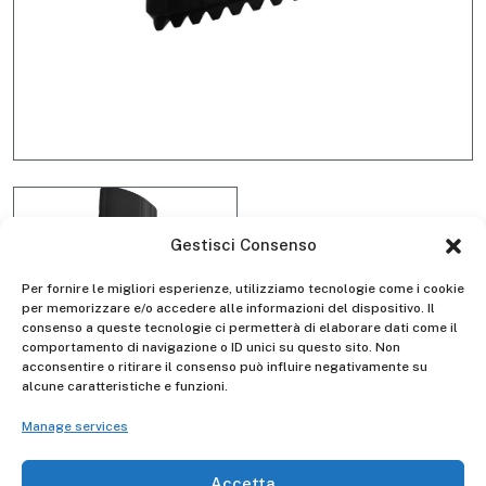
Gestisci Consenso
Per fornire le migliori esperienze, utilizziamo tecnologie come i cookie
per memorizzare e/o accedere alle informazioni del dispositivo. Il
consenso a queste tecnologie ci permetterà di elaborare dati come il
comportamento di navigazione o ID unici su questo sito. Non
Kit 4 external feet D4120E
acconsentire o ritirare il consenso può influire negativamente su
alcune caratteristiche e funzioni.
Gierrepro
Manage services
Gierre
Accetta
Manufacturer -