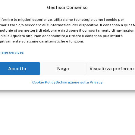
The hook kit is adaptable
Gestisci Consenso
A0060 - A0070 - A0080
 fornire le migliori esperienze, utilizziamo tecnologie come i cookie per
orizzare e/o accedere alle informazioni del dispositivo. Il consenso a quest
nologie ci permetterà di elaborare dati come il comportamento di navigazion
unici su questo sito. Non acconsentire o ritirare il consenso può influire
ativamente su alcune caratteristiche e funzioni.
nage services
Accetta
Nega
Visualizza preferen
Cookie Policy
Dichiarazione sulla Privacy