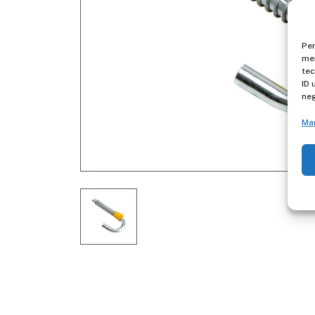
Per
mem
tec
ID 
neg
Ma