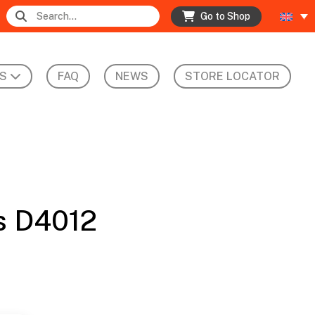
Go to Shop
S
FAQ
NEWS
STORE LOCATOR
s D4012