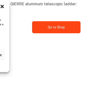
 to the GIERRE aluminum telescopic ladder:
e
e o
Go to Shop
ze