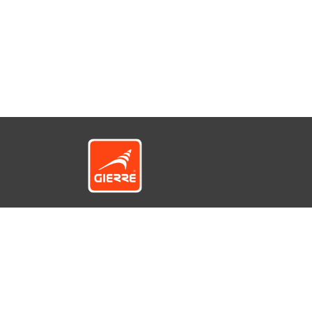
© GIERRE S.r.l. a socio unico - Via 1° Maggio
12422