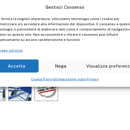
Gestisci Consenso
Steel
Hobby - Non-Con
 fornire le migliori esperienze, utilizziamo tecnologie come i cookie per
orizzare e/o accedere alle informazioni del dispositivo. Il consenso a quest
Gierre
Mad
Manufacturer -
nologie ci permetterà di elaborare dati come il comportamento di navigazion
unici su questo sito. Non acconsentire o ritirare il consenso può influire
ativamente su alcune caratteristiche e funzioni.
Descrizione
nage services
Professional steel hand-tr
wheels, and single carryin
Accetta
Nega
Visualizza preferen
Cookie Policy
Dichiarazione sulla Privacy