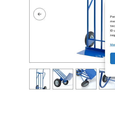
Per
mem
tec
ID 
neg
Ma