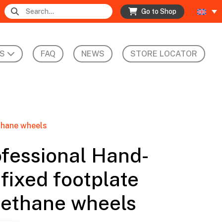
Go to Shop
S
FAQ
NEWS
STORE LOCATOR
thane wheels
fessional Hand-
 fixed footplate
rethane wheels