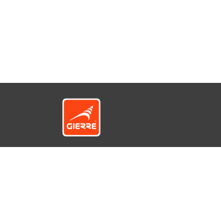
© GIERRE S.r.l. a socio unico - Via 1° Maggio
12422