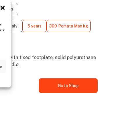
tinuous
e
e in Italy
5 years
300
Portata Max kg
e o
uck with fixed footplate, solid polyurethane
g handle.
ze
Go to Shop