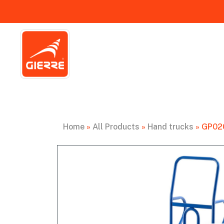
Home
»
All Products
»
Hand trucks
»
GP020