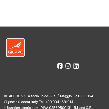
© GIERRE S.r.l. a socio unico - Via 1° Maggio, 1 e 6 - 23854
Olginate (Lecco) Italy Tel. +39 0341 681014 -
info@gierrescale.com - P.IVA 02569500131 - R.I. and C.F.