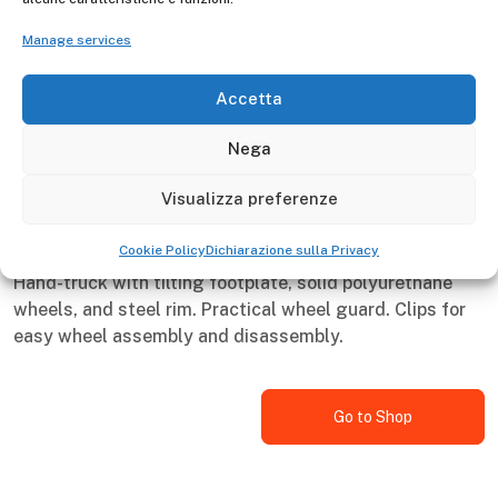
Steel
Hobby - Non-Continuous
Manage services
Gierre
Made in Italy
5 years
Manufacturer -
Accetta
250
Portata Max kg
Nega
Visualizza preferenze
Descrizione
Cookie Policy
Dichiarazione sulla Privacy
Hand-truck with tilting footplate, solid polyurethane
wheels, and steel rim. Practical wheel guard. Clips for
easy wheel assembly and disassembly.
Go to Shop