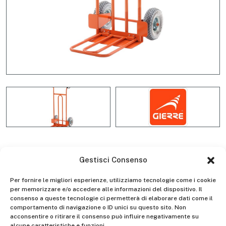
Gestisci Consenso
GE040 Hand-truck with tilting
Per fornire le migliori esperienze, utilizziamo tecnologie come i cookie
footplate and solid
per memorizzare e/o accedere alle informazioni del dispositivo. Il
polyurethane wheels
consenso a queste tecnologie ci permetterà di elaborare dati come il
comportamento di navigazione o ID unici su questo sito. Non
acconsentire o ritirare il consenso può influire negativamente su
alcune caratteristiche e funzioni.