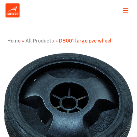
Home
»
All Products
»
D8001 large pvc wheel