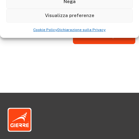
Nega
Descrizione
D8001 large pvc wheel:GE005 - GE010
Visualizza preferenze
Cookie Policy
Dichiarazione sulla Privacy
Go to Shop