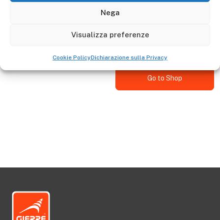
Descrizione
Nega
La barra stabilizzatrice è adattabile alla Scala GIERRE :
Visualizza preferenze
AL340 - AL350 - AL445 - AL450
Cookie Policy
Dichiarazione sulla Privacy
Go to Shop