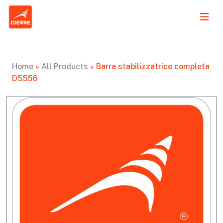
Home
»
All Products
»
Barra stabilizzatrice completa
D5556