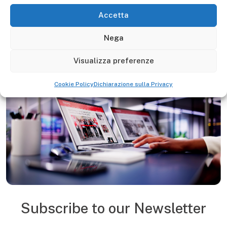
Accetta
Products
Nega
Visualizza preferenze
Cookie Policy
Dichiarazione sulla Privacy
Subscribe to our Newsletter