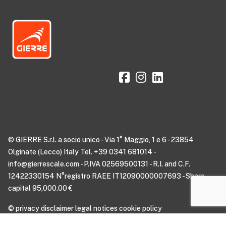
© GIERRE S.r.l. a socio unico - Via 1° Maggio, 1 e 6 - 23854
Olginate (Lecco) Italy Tel. +39 0341 681014 -
info@gierrescale.com - P.IVA 02569500131 - R.I. and C.F.
12422330154 N°registro RAEE IT12090000007693 - Share
capital 95,000.00 €
©
privacy disclaimer
legal notices
cookie policy